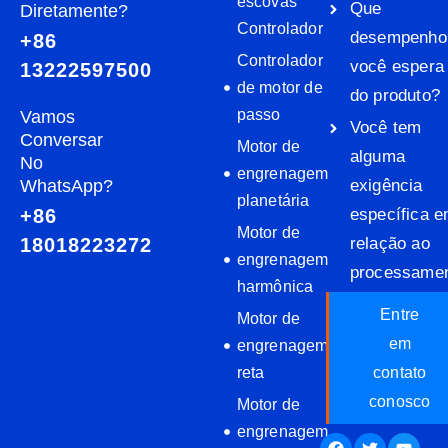
escovas
Que
Diretamente?
Controlador
desempenho
+86
Controlador
você espera
13222597500
de motor de
do produto?
passo
Vamos
Você tem
Conversar
Motor de
alguma
No
engrenagem
exigência
WhatsApp?
planetária
específica 
+86
Motor de
relação ao
18018223272
engrenagem
processame
harmônica
Entre
Motor de
em
engrenagem
reta
contato
conosco
Motor de
engrenagem
Facebook
Twitter
Youtu