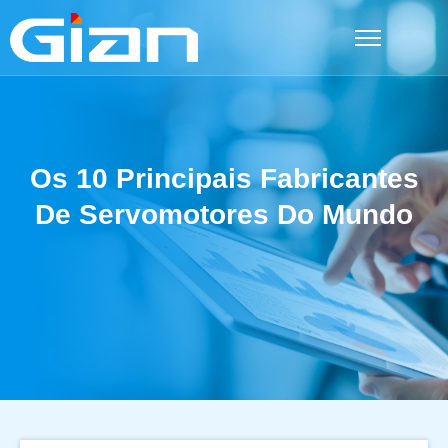
Ir
para
o
conteúdo
Os 10 Principais Fabricantes
De Servomotores Do Mundo