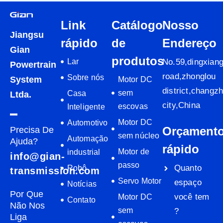
Link
Catálogo
Nosso
Jiangsu
rápido
de
Endereço
Gian
produtos
Lar
No.59,dingxian
Powertrain
road,zhonglou
Sobre nós
System
Motor DC
district,changz
sem
Casa
Ltda.
city,China
escovas
Inteligente
Motor DC
Automotivo
Orçament
Precisa De
sem núcleo
Automação
Ajuda?
rápido
Motor de
industrial
info@gian-
passo
Quanto
Robô
transmission.com
Servo Motor
espaço
Notícias
Por Que
você tem
Motor DC
Contato
Não Nos
sem
?
Liga