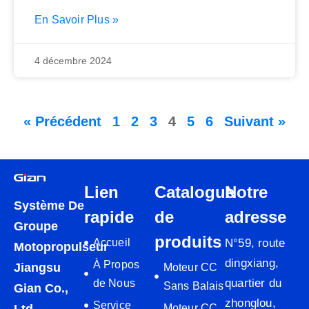
bandes transporteuses
En Savoir Plus »
4 décembre 2024
« Précédent
1
2
3
4
5
6
Suivant »
Lien
Catalogue
Notre
Système De
rapide
de
adresse
Groupe
produits
Accueil
N°59, route
Motopropulseur
dingxiang,
À Propos
Jiangsu
Moteur CC
quartier du
de Nous
Sans Balais
Gian Co.,
zhonglou,
Service
Moteur CC