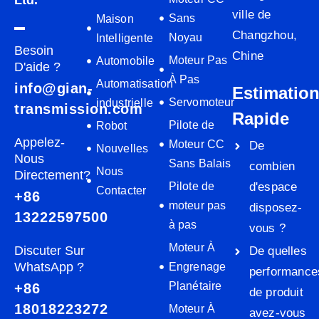
Ltd.
ville de
Sans
Maison
Changzhou,
Noyau
Intelligente
Besoin
Chine
Moteur Pas
Automobile
D'aide ?
À Pas
Automatisation
info@gian-
Estimatio
Servomoteur
industrielle
transmission.com
Rapide
Pilote de
Robot
Appelez-
Moteur CC
De
Nouvelles
Nous
Sans Balais
combien
Nous
Directement?
Pilote de
d'espace
Contacter
+86
moteur pas
disposez-
13222597500
à pas
vous ?
Moteur À
Discuter Sur
De quelles
WhatsApp ?
Engrenage
performance
Planétaire
+86
de produit
18018223272
Moteur À
avez-vous