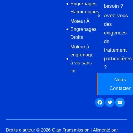
Engrenages
besoin ?
Harmoniques
Avez-vous
Moteur À
des
Engrenages
exigences
Droits
de
Moteur à
traitement
engrenage
particulières
à vis sans
?
fin
Nous
Contacter
Facebook
Twitter
Youtu
Droits d'auteur © 2026 Gian Transmission | Alimenté par