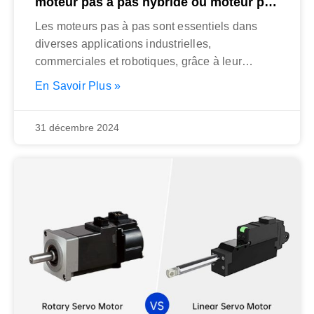
moteur pas à pas hybride ou moteur pas
à pas à réluctance variable : une
Les moteurs pas à pas sont essentiels dans
comparaison complète
diverses applications industrielles,
commerciales et robotiques, grâce à leur
précision et à
En Savoir Plus »
31 décembre 2024