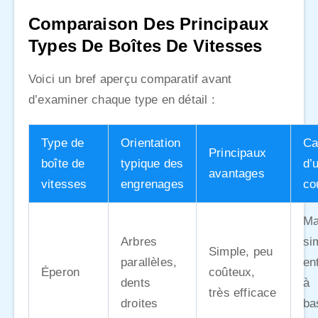
Comparaison Des Principaux
Types De Boîtes De Vitesses
Voici un bref aperçu comparatif avant
d’examiner chaque type en détail :
Type de
Orientation
Ca
Principaux
boîte de
typique des
d’u
avantages
vitesses
engrenages
co
Ma
Arbres
si
Simple, peu
parallèles,
en
Éperon
coûteux,
dents
à
très efficace
droites
ba