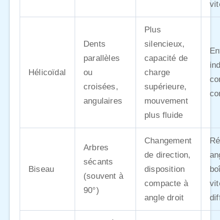
vi
Plus
Dents
silencieux,
En
parallèles
capacité de
in
Hélicoïdal
ou
charge
co
croisées,
supérieure,
co
angulaires
mouvement
plus fluide
Changement
Ré
Arbres
de direction,
an
sécants
Biseau
disposition
bo
(souvent à
compacte à
vi
90°)
angle droit
dif